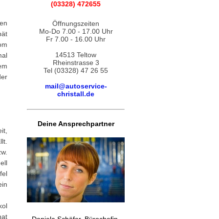
(03328) 472655
hen
Öffnungszeiten
Mo-Do 7.00 - 17.00 Uhr
pät
Fr 7.00 - 16.00 Uhr
vom
14513 Teltow
mal
Rheinstrasse 3
em
Tel (03328) 47 26 55
der
mail@autoservice-
christall.de
Deine Ansprechpartner
it,
lt.
zw.
ell
fel
ein
kol
hat