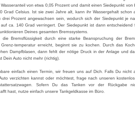
 Wasseranteil von etwa 0,05 Prozent und damit einen Siedepunkt von 
0 Grad Celsius. Ist sie zwei Jahre alt, kann ihr Wassergehalt schon 
u drei Prozent angewachsen sein, wodurch sich der Siedepunkt je n
 auf ca. 140 Grad verringert. Der Siedepunkt ist dann entscheidend 
unktionieren Deines gesamten Bremssystems.
die Bremsflüssigkeit durch eine starke Beanspruchung der Bre
 Grenz-temperatur erreicht, beginnt sie zu kochen. Durch das Koc
ehen Dampfblasen, dann fehlt der nötige Druck in der Anlage und d
t Dein Auto nicht mehr (richtig).
nbare einfach einen Termin, wir freuen uns auf Dich. Falls Du nicht 
Auto verzichten kannst oder möchtest, frage nach unseren kostenlo
stattersatzwagen. Sofern Du das Tanken vor der Rückgabe nic
afft hast, nutze einfach unsere Tankgeldkasse im Büro.