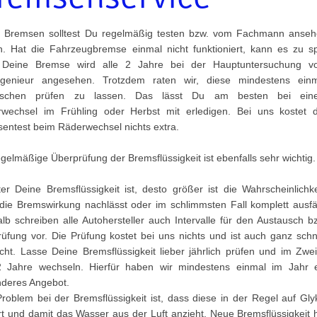
 Bremsen solltest Du regelmäßig testen bzw. vom Fachmann anse
n. Hat die Fahrzeugbremse einmal nicht funktioniert, kann es zu s
. Deine Bremse wird alle 2 Jahre bei der Hauptuntersuchung 
ngenieur angesehen. Trotzdem raten wir, diese mindestens ein
ischen prüfen zu lassen. Das lässt Du am besten bei ein
wechsel im Frühling oder Herbst mit erledigen. Bei uns kostet 
entest beim Räderwechsel nichts extra.
egelmäßige Überprüfung der Bremsflüssigkeit ist ebenfalls sehr wichtig.
ter Deine Bremsflüssigkeit ist, desto größer ist die Wahrscheinlichke
die Bremswirkung nachlässt oder im schlimmsten Fall komplett ausfäl
lb schreiben alle Autohersteller auch Intervalle für den Austausch b
rüfung vor. Die Prüfung kostet bei uns nichts und ist auch ganz schn
ht. Lasse Deine Bremsflüssigkeit lieber jährlich prüfen und im Zwei
2 Jahre wechseln. Hierfür haben wir mindestens einmal im Jahr 
deres Angebot.
roblem bei der Bremsflüssigkeit ist, dass diese in der Regel auf Gly
rt und damit das Wasser aus der Luft anzieht. Neue Bremsflüssigkeit 