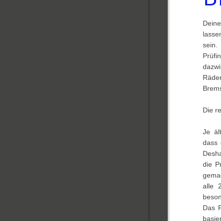
Deine
lasse
sein
Prüfi
dazw
Räder
Brems
Die r
Je äl
dass 
Desha
die P
gemac
alle 
beson
Das P
basie