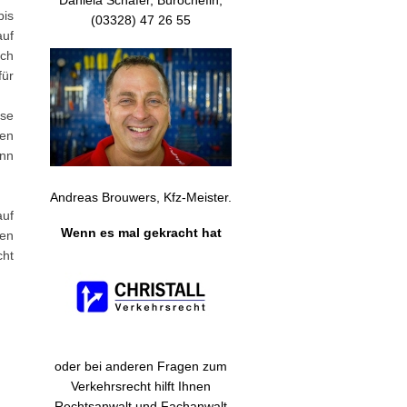
Daniela Schäfer, Bürochefin,
bis
(03328) 47 26 55
auf
ach
für
mse
hen
ann
Andreas Brouwers, Kfz-Meister.
auf
Wenn es mal gekracht hat
sen
ht
oder bei anderen Fragen zum
Verkehrsrecht hilft Ihnen
Rechtsanwalt und Fachanwalt