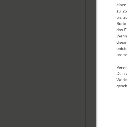
einen
zu 25
bis z
Sorte
das F
Wenn 
diese
entst
brems
Verei
Dein 
Werk
gesch